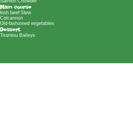
Salmon Chowder
Main course
Irish beef Stew
Colcannon
Old-fashioned vegetables
Dessert
Tiramisu Baileys